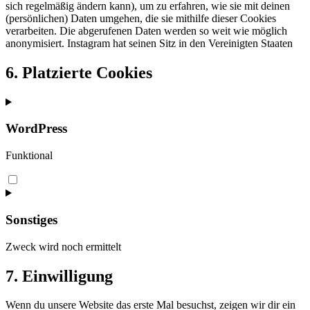
sich regelmäßig ändern kann), um zu erfahren, wie sie mit deinen
(persönlichen) Daten umgehen, die sie mithilfe dieser Cookies
verarbeiten. Die abgerufenen Daten werden so weit wie möglich
anonymisiert. Instagram hat seinen Sitz in den Vereinigten Staaten
6. Platzierte Cookies
WordPress
Funktional
Consent
to
service
wordpress
Sonstiges
Zweck wird noch ermittelt
Consent
7. Einwilligung
to
service
Wenn du unsere Website das erste Mal besuchst, zeigen wir dir ein
sonstiges